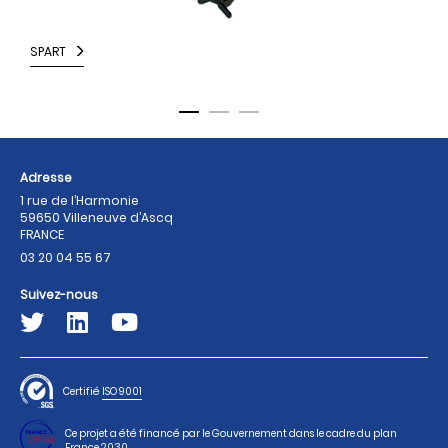
SPART
B
Adresse
1 rue de l’Harmonie
59650 Villeneuve d’Ascq
FRANCE
03 20 04 55 67
Suivez-nous
Certifié
ISO 9001
Ce projet a été financé par le Gouvernement dans le cadre du plan
France 2030.