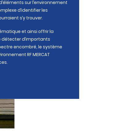
 d’éléments sur l’environnement
mplexe d’identifier les
rraient s’y trouver.
matique et ainsi offrir la
 détecter d’importants
spectre encombré, le système
environnement RF MERCAT
ces.