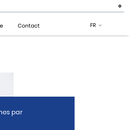
FR
re
Contact
nes par