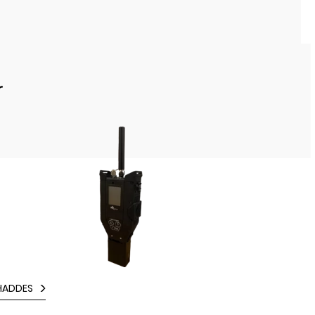
r
HADDES